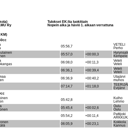
kola)
Tulokset EK:lta luokittain
HAMU Ry
Nopein aika ja häviö 1. aikaan verrattuna
 KM)
50cc
a
VETELI
05:56,7
a
Perho
ulainen
Hyrynsal
05:57,0
+00:00,3
nen
Kempele
a
Veteli
06:08,0
+00:11,3
okangas
Veteli
Veteli
06:36,1
+00:39,4
Veteli
umaa
Utajärvi
06:36,9
+00:40,2
nen
muhos
TEERIJÄ
07:14,7
+01:18,0
Evijärvi
0cc
kinen
Kulho
05:42,8
nen
Lehmo
la
Oulu
05:45,4
+00:02,6
tonen
Oulu
Pattijoki
05:54,2
+00:11,4
ARKKUK
ronen
Kokkola
06:05,9
+00:23,1
tälä
Kannus