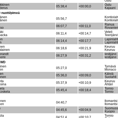
Oulu
ikkinen
Oulu
05:38,4
+00:00,0
derus
Kajaani
 nuotti/pimeä
nänen
Kontiolah
05:56,7
nänen
Kontiolah
o
Ranua
06:07,7
+00:11,0
kso
Rovanie
äki
Veteli
06:11,4
+00:14,7
backa
Teerijärvi
en
Lapinlaht
06:14,4
+00:17,7
en
Lapinlaht
inen
Keuruu
06:18,6
+00:21,9
atainen
Keuruu
 brandt
lestijärvi
06:27,9
+00:31,2
iemi
lestijärvi
 2WD
inen
Tyrnävä
05:27,0
nen
Monaco
nen
Kälviä
05:36,0
+00:09,0
onen
Suolahti
nta
Keuruu
05:37,9
+00:10,9
sina
Ähtäri
ela
Tornio
05:45,4
+00:18,4
Koskela
Tornio
onen
Ilomantsi
04:40,7
nen
Ilomantsi
n
Suomuss
04:45,6
+00:04,9
n
Kuopio
ila
Tornio
04:51,4
+00:10,7