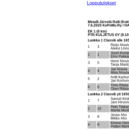
Lopputulokset
Metalli Järvelä Ralli (Kok
7.6.2025 KePoMu Ry / 
EK 1 (0 km)
PTR KULJETUS OY (9.10
Luokka 1 Classik alle 16
Reijo Nisul
1
3
Aleksi Linn
Jouni Kump
2
1
Eino Pakka
Henri Nisul
3
5
Tanja Mast
Jari Nisula
4
4
Mika Nisula
Antti Karh
5
2
Jari Korho
Timo Ritala
6
6
Olavi Ritala
Luokka 2 Classik yli 165
Samuli Kiis
1
7
Jani Hirvo
Petri Tiikka
2
10
Marita Mus
Jesse Aho
3
8
Mikko Aho
Kimmo Her
4
9
Petteri Meh