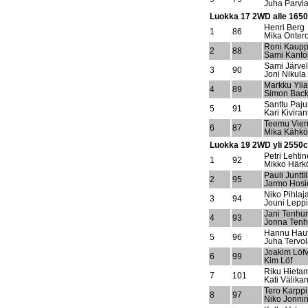
Juha Parvi
Luokka 17 2WD alle 165
Henri Berg
1
86
Mika Onter
Roni Kaupp
2
88
Sami Kanto
Sami Järve
3
90
Joni Nikula
Markku Yli
4
89
Simon Back
Santtu Paj
5
91
Kari Kiviran
Teemu Vie
6
87
Mika Kähk
Luokka 19 2WD yli 2550c
Petri Lehti
1
92
Mikko Härk
Pauli Juntti
2
95
Jarmo Hos
Niko Pihlaj
3
94
Jouni Lepp
Jani Tenhu
4
93
Jonna Ten
Hannu Haut
5
96
Juha Tervo
Joakim Löfv
6
99
Kim Löf
Riku Hieta
7
101
Kati Välika
Tero Karppi
8
97
Niko Jonni