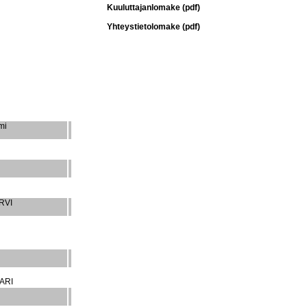
Kuuluttajanlomake (pdf)
Yhteystietolomake (pdf)
mi
RVI
ARI