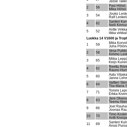
Jasse Takk
Pasi Hölsö
2
56
Mika Hölsö
Jouko Lesk
3
54
Ralf Leskel
Santeri Ka
4
82
Nelli Kinnu
Antte Virkk
5
52
ilkka virkka
Luokka 14 V1600 ja Troph
Mika Korvo
1
59
Juha Pölön
Vesa Pulkk
2
58
Kimmo Les
Miika Lepp
3
65
Keijo Kunel
Reettu Rön
4
62
Rauno Hur
Aatu Viljak
5
60
Janne Leh
Valtteri Ski
6
64
Tiia-Maria 
Tommi Lepi
7
71
Erkka Kivim
Jere Oheno
8
63
Teemu Nie
Joel Rauha
9
66
Joonas Ra
Timo Koski
10
70
Antti Kivioja
Santeri Kul
11
69
Anssi Puro