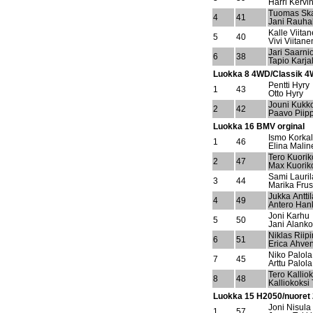
Harri Kervi
Tuomas Sk
4
41
Jani Rauha
Kalle Viita
5
40
Vivi Viitane
Jari Saarni
6
38
Tapio Karja
Luokka 8 4WD/Classik 
Pentti Hyry
1
43
Otto Hyry
Jouni Kukk
2
42
Paavo Piip
Luokka 16 BMV orginal
Ismo Korka
1
46
Elina Malin
Tero Kuorik
2
47
Max Kuorik
Sami Lauril
3
44
Marika Frus
Jukka Anttil
4
49
Antero Han
Joni Karhu
5
50
Jani Alanko
Niklas Riip
6
51
Erica Ahve
Niko Palola
7
45
Arttu Palola
Tero Kallio
8
48
Kalliokoks
Luokka 15 H2050/nuoret
Joni Nisula
1
57