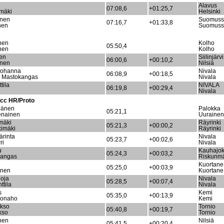
Alavus
07:08,6
+01:25,7
mäki
Helsinki
unen
Suomuss
07:16,7
+01:33,8
nen
Suomuss
nen
Kolho
05:50,4
nen
Kolho
nen
Siilinjärvi
06:00,6
+00:10,2
inen
Nilsiä
 Johanna
Nivala
06:08,9
+00:18,5
 Mastokangas
Nivala
tila
NIVALA
06:19,8
+00:29,4
Nivala
0cc HR/Proto
pänen
Palokka
05:21,1
enainen
Uurainen
mäki
Räyrinki
05:21,3
+00:00,2
imäki
Räyrinki
ärinta
Nivala
05:23,7
+00:02,6
ri
Nivala
u
Kauhajok
05:24,3
+00:03,2
kangas
Riskunm
Kuortane
05:25,0
+00:03,9
änen
Kuortane
noja
Nivala
05:28,5
+00:07,4
tila
Nivala
s
Kemi
05:35,0
+00:13,9
ionaho
Kemi
kso
Tornio
05:40,8
+00:19,7
kso
Tornio
nen
Nilsiä
05:41,5
+00:20,4