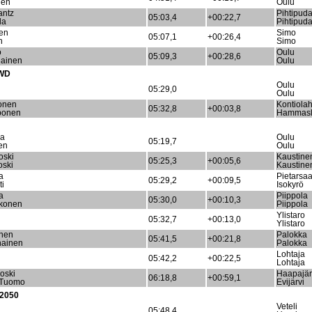
nen
Oulu
antz
Pihtipud
05:03,4
+00:22,7
la
Pihtipud
nen
Simo
05:07,1
+00:26,4
n
Simo
o
Oulu
05:09,3
+00:28,6
lainen
Oulu
4WD
Oulu
05:29,0
Oulu
onen
Kontiolah
05:32,8
+00:03,8
ponen
Hammasl
la
Oulu
05:19,7
en
Oulu
oski
Kaustine
05:25,3
+00:05,6
oski
Kaustine
a
Pietarsaa
05:29,2
+00:09,5
ti
Isokyrö
a
Piippola
05:30,0
+00:10,3
konen
Piippola
Ylistaro
05:32,7
+00:13,0
Ylistaro
inen
Palokka
05:41,5
+00:21,8
nainen
Palokka
Lohtaja
05:42,2
+00:22,5
Lohtaja
koski
Haapajär
06:18,8
+00:59,1
i Tuomo
Evijärvi
 2050
Veteli
05:48,4