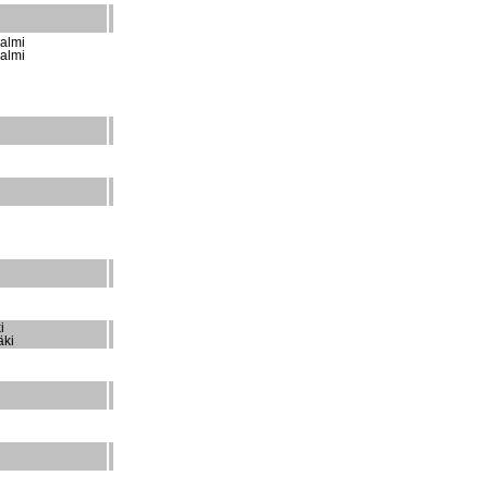
almi
almi
i
äki