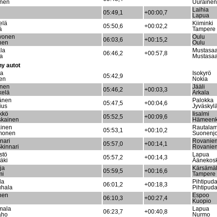
inen
Uurainen
Laihia
05:49,1
+00:00,7
Lapua
elä
Kiiminki
05:50,6
+00:02,2
ä
Tampere
rvonen
Oulu
06:03,6
+00:15,2
nen
Oulu
ala
Mustasaa
06:46,2
+00:57,8
la
Mustasaa
y autot
la
Isokyrö
05:42,9
en
Nokia
inen
Jääli
05:46,2
+00:03,3
kelä
Arkala
änen
Palokka
05:47,5
+00:04,6
ius
Jyväskyl
kkö
Iisalmi
05:52,5
+00:09,6
skainen
Hämeenk
ainen
Rautalam
05:53,1
+00:10,2
monen
Suonenjo
nnari
Rovanie
05:57,0
+00:14,1
Skinnari
Rovanie
stö
Lapua
05:57,2
+00:14,3
äki
Äänekosk
ja
Kärsämä
05:59,5
+00:16,6
mi
Tampere
la
Pihtipud
06:01,2
+00:18,3
uhala
Pihtipud
nen
Espoo
06:10,3
+00:27,4
Kuopio
mala
Lapua
06:23,7
+00:40,8
aho
Nurmo