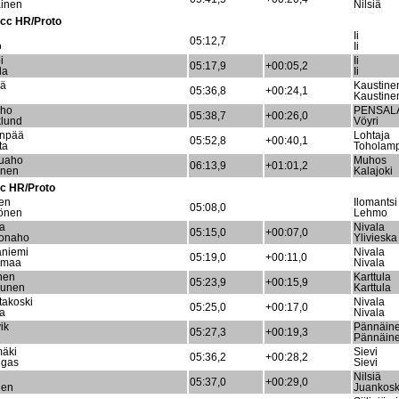
ainen
Nilsiä
0cc HR/Proto
Ii
05:12,7
o
Ii
i
Ii
05:17,9
+00:05,2
la
Ii
lä
Kaustine
05:36,8
+00:24,1
Kaustine
aho
PENSAL
05:38,7
+00:26,0
lund
Vöyri
unpää
Lohtaja
05:52,8
+00:40,1
ta
Toholamp
ruaho
Muhos
06:13,9
+01:01,2
önen
Kalajoki
c HR/Proto
nen
Ilomantsi
05:08,0
önen
Lehmo
la
Nivala
05:15,0
+00:07,0
ionaho
Ylivieska
aniemi
Nivala
05:19,0
+00:11,0
imaa
Nivala
nen
Karttula
05:23,9
+00:15,9
hunen
Karttula
akoski
Nivala
05:25,0
+00:17,0
la
Nivala
ik
Pännäin
05:27,3
+00:19,3
Pännäin
mäki
Sievi
05:36,2
+00:28,2
ngas
Sievi
Nilsiä
05:37,0
+00:29,0
nen
Juankosk