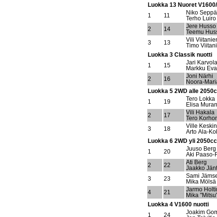
Luokka 13 Nuoret V1600
Niko Seppä
1
11
Terho Luiro
Jere Husso
2
14
Teemu Hus
Vili Viitani
3
13
Timo Viitan
Luokka 3 Classik nuotti
Jari Karvol
1
15
Markku Eva
Joni Närhi
2
16
Noora-Mari
Luokka 5 2WD alle 2050c
Tero Lokka
1
19
Elisa Mura
Vili Hakala
2
17
Tero Korho
Ville Keski
3
18
Arto Ala-Ko
Luokka 6 2WD yli 2050cc 
Juuso Berg
1
20
Aki Paaso-
Ati Berg
2
22
Jaakko Jänt
Sami Jäms
3
23
Mika Mölsä
Jarmo Holti
4
21
Mika "Mitsu"
Luokka 4 V1600 nuotti
Joakim Go
1
24