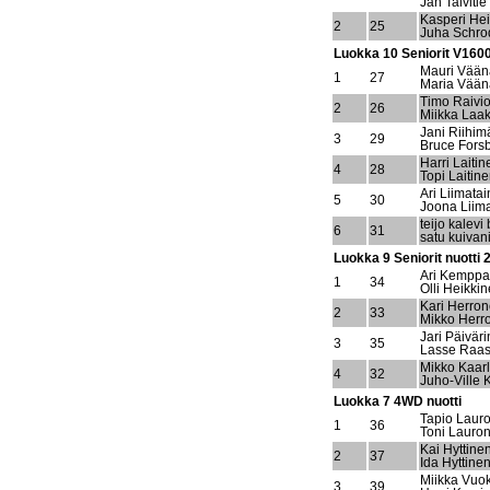
Jan Talvitie
Kasperi He
2
25
Juha Schro
Luokka 10 Seniorit V1600
Mauri Vää
1
27
Maria Vää
Timo Raivi
2
26
Miikka Laa
Jani Riihim
3
29
Bruce Fors
Harri Laitin
4
28
Topi Laitin
Ari Liimata
5
30
Joona Liim
teijo kalevi
6
31
satu kuivan
Luokka 9 Seniorit nuotti
Ari Kemppa
1
34
Olli Heikki
Kari Herro
2
33
Mikko Herr
Jari Päiväri
3
35
Lasse Raas
Mikko Kaarl
4
32
Juho-Ville 
Luokka 7 4WD nuotti
Tapio Laur
1
36
Toni Lauro
Kai Hyttine
2
37
Ida Hyttine
Miikka Vuok
3
39