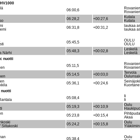
/HV1000
lä
Rovanie
06:00,6
Rovanie
Kutala
06:28,2
+00:27,6
so
Kutala
emi
laukaa a
06:31,8
+00:31,2
iemi
laukaa a
a
OULU
05:45,5
sti
OULU
Leskelä
05:48,3
+00:02,8
a Närhi
Leskelä
c nuotti
Rovanie
05:11,5
nen
Rovanie
Tervola
05:14,5
+00:03,0
nen
Oulunsal
nen
Seinäjoki
05:36,1
+00:24,6
kkila
Kuortane
nuotti
Ii
05:08,4
Rantala
Ii
Oulu
05:19,3
+00:10,9
ti
Haukipu
en
Pihtipud
05:23,8
+00:15,4
Akaa
nkoski
Oulu
05:24,2
+00:15,8
 Siltakoski
Yläkiimin
man
Oulu
05:38,4