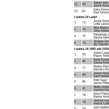
Sakari Arte
12
68
Janne Ruis
Saku Kinn
13
61
Pasi Kinnu
Luokka 20 Ladyt
Juulia Suvi
1
72
Lotta Lipso
Mira Mylly
2
74
Juha Asika
Päivärinta
3
75
Sanna-Mari
Jessika Junt
4
73
Iitu Ylikoski
Luokka 18 2WD alle 255
Jarmo Lep
1
83
Paavo Ahv
Sami Koski
2
85
Saana Kosk
Matias Päiv
3
77
Hannes Kor
Janne Harj
4
80
Karri Hieta
Petri Saari
5
84
Janne Pitk
Matti Löyty
6
81
Hannes Kont
Henri Palla
7
76
Raimo Hos
Joonas Laa
8
78
Hanna Laa
Jani Heikki
9
79